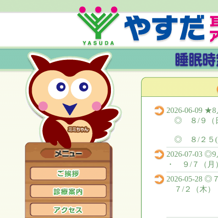
2026-06-09
◎ ８/９（
◎ ８/２５(
2026-07-03
・ ９/７（月
2026-05-2
７/２（木）
午後
※お間